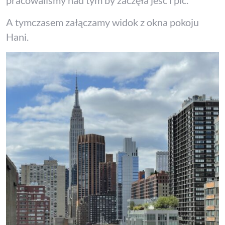
pracowaliśmy nad tym by zaczęła jeść i pić.
A tymczasem załączamy widok z okna pokoju
Hani.