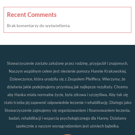
Recent Comments
Brak komentarzy do wyświetlenia.
Stowarzyszenie zostało założone przez rodzinę, przyjaciół i znajomych.
Naszym wspólnym celem jest niesienie pomocy Hannie Krakowskiej.
Dziewczynce, która urodziła się z Zespołem Pfeiffera. Wierzymy, że
działania jakie podejmujemy przyniosą jak najlepsze rezultaty. Chcemy
aby Hanka miała normalne życie, była zdrowa i szczęśliwa. Aby tak się
stało trzeba jej zapewnić odpowiednie leczenie i rehabilitację. Dlatego jako
Stowarzyszenie zajmujemy się organizowaniem i finansowaniem leczenia,
badań, rehabilitacji i wsparcia psychologicznego dla Hanny. Działamy
społecznie a naszym wynagrodzeniem jest uśmiech bąbelka.