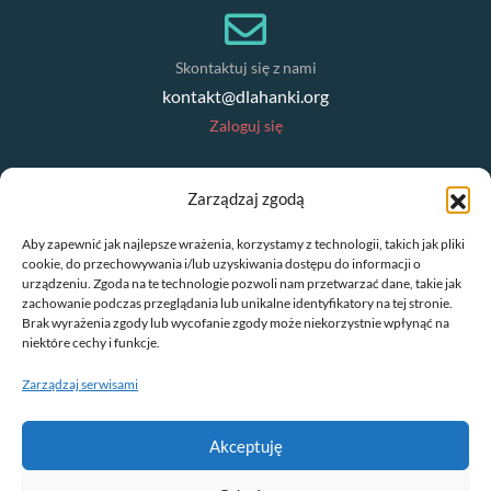
Skontaktuj się z nami
kontakt@dlahanki.org
Zaloguj się
NEWSLETTER
Zarządzaj zgodą
Zapisz się do Newslettera
Aby zapewnić jak najlepsze wrażenia, korzystamy z technologii, takich jak pliki
cookie, do przechowywania i/lub uzyskiwania dostępu do informacji o
E-mail
urządzeniu. Zgoda na te technologie pozwoli nam przetwarzać dane, takie jak
zachowanie podczas przeglądania lub unikalne identyfikatory na tej stronie.
Brak wyrażenia zgody lub wycofanie zgody może niekorzystnie wpłynąć na
Akceptuję politykę prywatności
niektóre cechy i funkcje.
Zarządzaj serwisami
Akceptuję